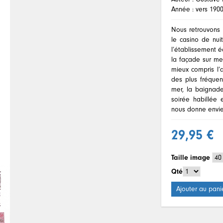
Année : vers 190
Nous retrouvons i
le casino de nu
l’établissement é
la façade sur mer
mieux compris l’
des plus fréquen
mer, la baignade
soirée habillée 
nous donne envie 
29,95 €
Taille image
Qté
Ajouter au pani