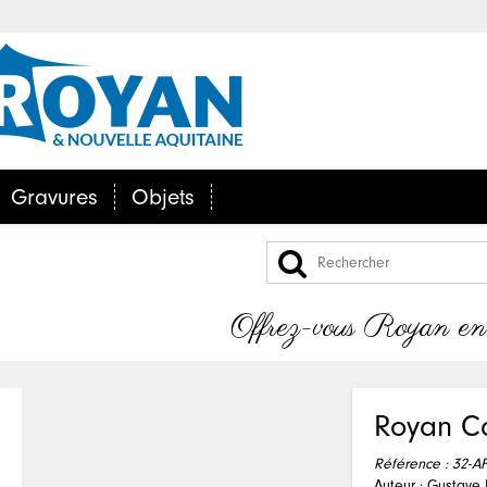
Gravures
Objets
Offrez-vous Royan en po
Royan Ca
Référence :
32-A
Auteur : Gustave 