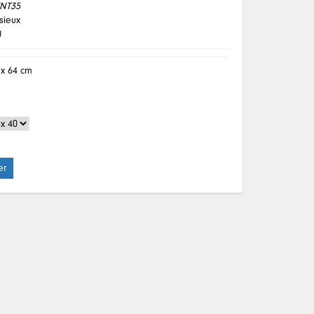
INT35
ssieux
0
 x 64
cm
er