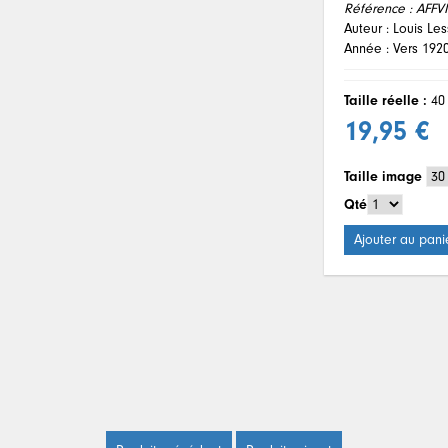
Référence :
AFFV
Auteur : Louis Le
Année : Vers 192
Taille réelle :
40
19,95 €
Taille image
Qté
Ajouter au pani