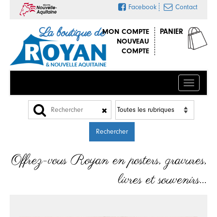
Facebook
Contact
La boutique de
MON COMPTE
PANIER
NOUVEAU
COMPTE
Menu
Offrez-vous Royan en posters, gravures,
livres et souvenirs…