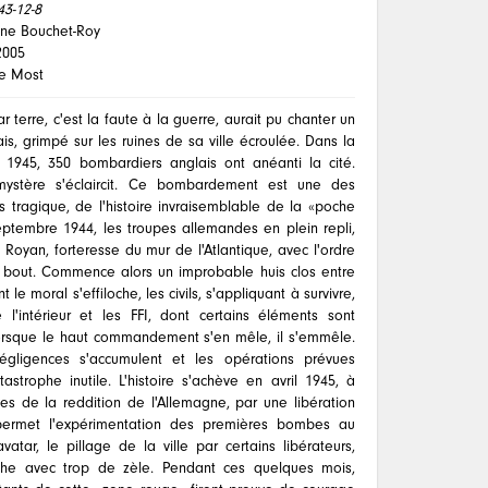
43-12-8
nne Bouchet-Roy
2005
pe Most
terre, c'est la faute à la guerre, aurait pu chanter un
s, grimpé sur les ruines de sa ville écroulée. Dans la
r 1945, 350 bombardiers anglais ont anéanti la cité.
mystère s'éclaircit. Ce bombardement est une des
us tragique, de l'histoire invraisemblable de la «poche
ptembre 1944, les troupes allemandes en plein repli,
Royan, forteresse du mur de l'Atlantique, avec l'ordre
u bout. Commence alors un improbable huis clos entre
 le moral s'effiloche, les civils, s'appliquant à survivre,
e l'intérieur et les FFI, dont certains éléments sont
Lorsque le haut commandement s'en mêle, il s'emmêle.
gligences s'accumulent et les opérations prévues
astrophe inutile. L'histoire s'achève en avril 1945, à
s de la reddition de l'Allemagne, par une libération
 permet l'expérimentation des premières bombes au
atar, le pillage de la ville par certains libérateurs,
che avec trop de zèle. Pendant ces quelques mois,