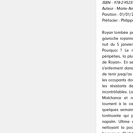
ISBN :
978-2-9523
Auteur : Marie-A
Parution : 01/01/
Préfacier : Philip
R
oyan tombée par 
gavroche royannai
nuit du 5 janvie
Pourquoi ? Le 
péripéties, la pl
de Royan». En se
s'enferment dans 
de tenir jusqu'a
les occupants dont
les résistants d
incontrôlables. 
Malchance et né
tournent à la cat
quelques semaine
tonitruante qui
napalm. Ultime av
nettoyant la po