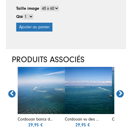
Taille image
Qté
Ajouter au panier
PRODUITS ASSOCIÉS
Cordouan bancs de sable vus des airs
Cordouan vu des airs
29,95 €
29,95 €
29,9