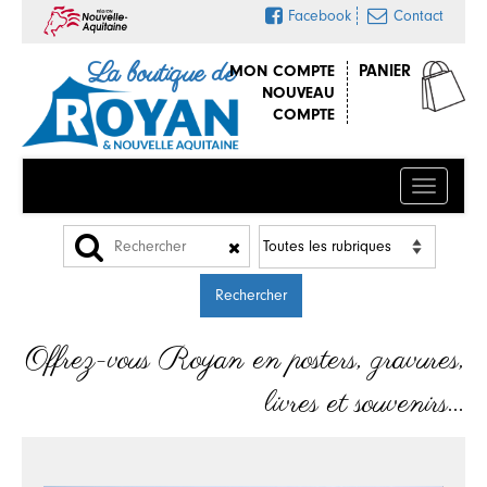
Facebook
Contact
La boutique de
MON COMPTE
PANIER
NOUVEAU
COMPTE
Menu
Offrez-vous Royan en posters, gravures,
livres et souvenirs…