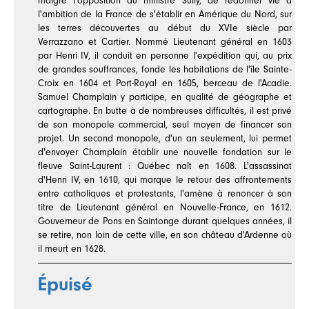
malgré l'opposition du ministre Sully, de redonner vie à
l'ambition de la France de s'établir en Amérique du Nord, sur
les terres découvertes au début du XVIe siècle par
Verrazzano et Cartier. Nommé Lieutenant général en 1603
par Henri IV, il conduit en personne l'expédition qui, au prix
de grandes souffrances, fonde les habitations de l'île Sainte-
Croix en 1604 et Port-Royal en 1605, berceau de l'Acadie.
Samuel Champlain y participe, en qualité de géographe et
cartographe. En butte à de nombreuses difficultés, il est privé
de son monopole commercial, seul moyen de financer son
projet. Un second monopole, d'un an seulement, lui permet
d'envoyer Champlain établir une nouvelle fondation sur le
fleuve Saint-Laurent : Québec naît en 1608. L'assassinat
d'Henri IV, en 1610, qui marque le retour des affrontements
entre catholiques et protestants, l'amène à renoncer à son
titre de Lieutenant général en Nouvelle-France, en 1612.
Gouverneur de Pons en Saintonge durant quelques années, il
se retire, non loin de cette ville, en son château d'Ardenne où
il meurt en 1628.
Épuisé