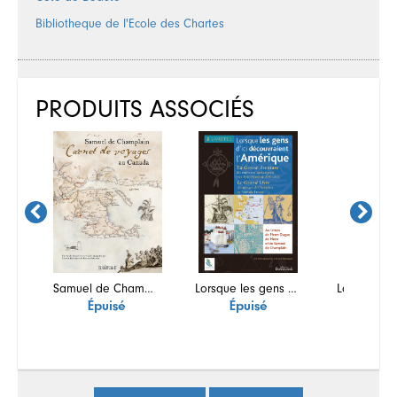
Bibliotheque de l'Ecole des Chartes
PRODUITS ASSOCIÉS
Samuel de Champlain, Carnet de voyages au Canada
Lorsque les gens d'ici découvraient l'Amérique
Épuisé
Épuisé
Épui