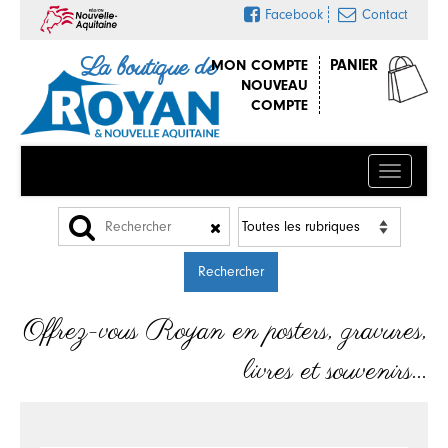
Facebook
Contact
La boutique de
MON COMPTE
PANIER
NOUVEAU
COMPTE
Menu
Offrez-vous Royan en posters, gravures,
livres et souvenirs…