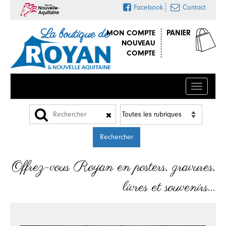
Facebook
Contact
La boutique de
MON COMPTE
PANIER
NOUVEAU
COMPTE
Menu
Offrez-vous Royan en posters, gravures,
livres et souvenirs…