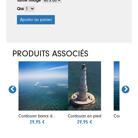
Taille image
Qté
Ajouter au panier
PRODUITS ASSOCIÉS
Cordouan bancs de sable vus des airs
Cordouan en pied
29,95 €
29,95 €
29,95 