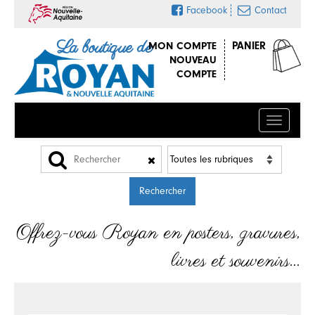
Facebook
Contact
La boutique de
MON COMPTE
PANIER
NOUVEAU
COMPTE
Menu
Offrez-vous Royan en posters, gravures,
livres et souvenirs…